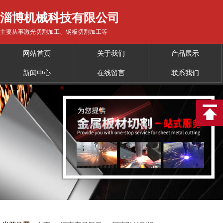
淄博机械科技有限公司
主要从事激光切割加工、钢板切割加工等
网站首页
关于我们
产品展示
新闻中心
在线留言
联系我们