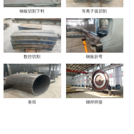
钢板切割下料
等离子弧切割
数控切割
钢板折弯
卷筒
铆焊焊接